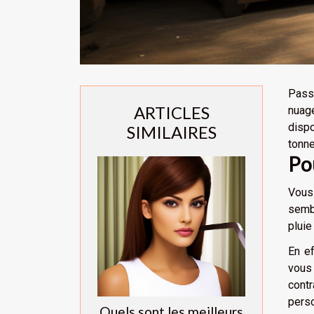
Passe
ARTICLES
nuage
dispo
SIMILAIRES
tonne
Po
Vous
semb
pluie
En ef
vous 
contr
pers
Quels sont les meilleurs