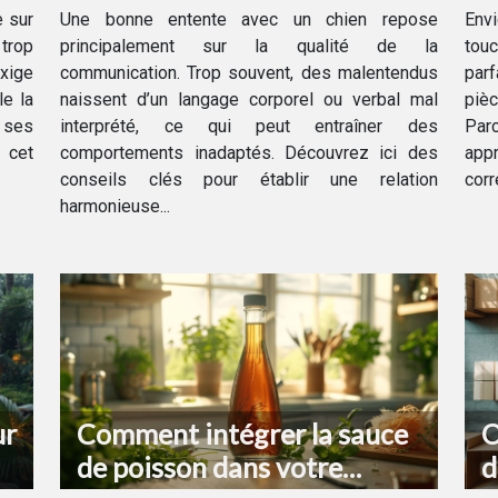
et votre chien
d
e sur
Une bonne entente avec un chien repose
Envi
 trop
principalement sur la qualité de la
touc
exige
communication. Trop souvent, des malentendus
par
le la
naissent d’un langage corporel ou verbal mal
piè
 ses
interprété, ce qui peut entraîner des
Par
e cet
comportements inadaptés. Découvrez ici des
app
conseils clés pour établir une relation
corr
harmonieuse...
ur
Comment intégrer la sauce
O
de poisson dans votre
d