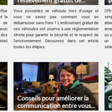
l'enlèvement gratuit de
p
votre véhicule hors d'usage ?
d
flue
Vous possédez un véhicule hors d’usage et
Off
t la
vous ne savez pas comment vous en
sim
e de
débarrasser sans frais ? L’enlèvement gratuit de
att
hacun
ces véhicules est soumis à une réglementation
amat
e des
stricte pour garantir la sécurité et le respect de
ou u
étail
l’environnement. Découvrez dans cet article
un 
toutes les étapes...
séle
Conseils pour améliorer la
C
à
communication entre vous
i