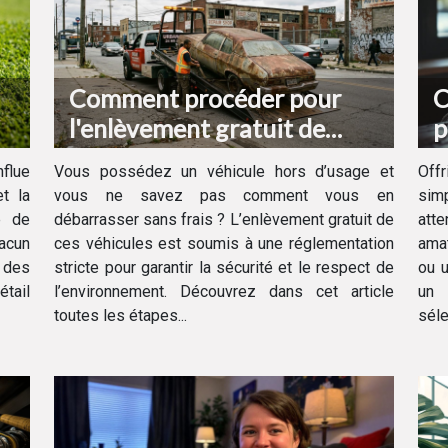
Comment procéder pour
C
l'enlèvement gratuit de
p
votre véhicule hors d'usage ?
d
flue
Vous possédez un véhicule hors d’usage et
Off
t la
vous ne savez pas comment vous en
sim
e de
débarrasser sans frais ? L’enlèvement gratuit de
att
hacun
ces véhicules est soumis à une réglementation
amat
e des
stricte pour garantir la sécurité et le respect de
ou u
étail
l’environnement. Découvrez dans cet article
un 
toutes les étapes...
séle