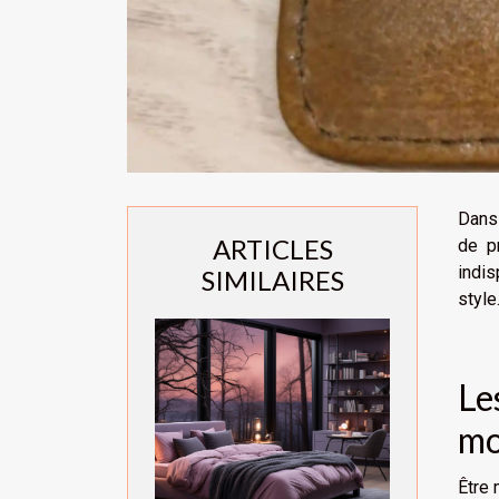
Dans 
ARTICLES
de p
indis
SIMILAIRES
style
Le
mo
Être 