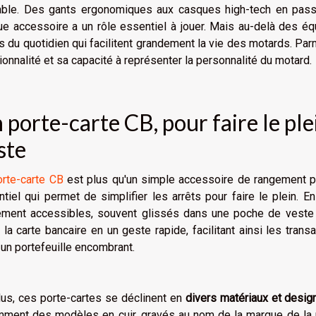
able. Des gants ergonomiques aux casques high-tech en pass
e accessoire a un rôle essentiel à jouer. Mais au-delà des éq
s du quotidien qui facilitent grandement la vie des motards. Par
ionnalité et sa capacité à représenter la personnalité du motard.
 porte-carte CB, pour faire le pl
ste
orte-carte CB
est plus qu'un simple accessoire de rangement pou
tiel qui permet de simplifier les arrêts pour faire le plein. E
lement accessibles, souvent glissés dans une poche de veste
r la carte bancaire en un geste rapide, facilitant ainsi les trans
un portefeuille encombrant.
us, ces porte-cartes se déclinent en
divers matériaux et desig
ment des modèles en cuir, gravés au nom de la marque de la m