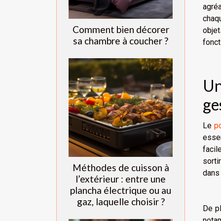
agré
chaqu
Comment bien décorer
objet
sa chambre à coucher ?
fonct
Un
ge
Le
p
essen
faci
sorti
Méthodes de cuisson à
dans 
l’extérieur : entre une
plancha électrique ou au
gaz, laquelle choisir ?
De pl
notam