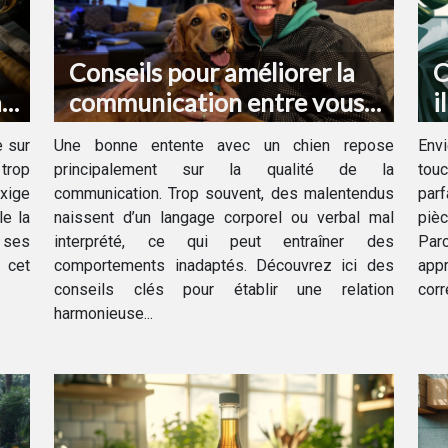
Conseils pour améliorer la
C
à
communication entre vous
i
et votre chien
d
e sur
Une bonne entente avec un chien repose
Envi
 trop
principalement sur la qualité de la
touc
exige
communication. Trop souvent, des malentendus
par
le la
naissent d’un langage corporel ou verbal mal
piè
 ses
interprété, ce qui peut entraîner des
Par
e cet
comportements inadaptés. Découvrez ici des
app
conseils clés pour établir une relation
corr
harmonieuse...