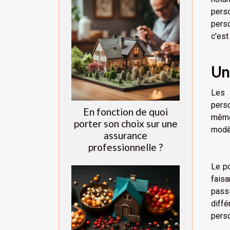
perso
perso
c'est
Un
Les 
perso
En fonction de quoi
même
porter son choix sur une
modèl
assurance
professionnelle ?
Le po
faisa
passi
diff
perso