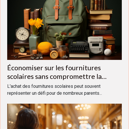
Économiser sur les fournitures
scolaires sans compromettre la
qualité: astuces et stratégies pour les
L'achat des fournitures scolaires peut souvent
parents
représenter un défi pour de nombreux parents...