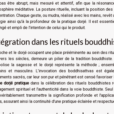
pas être abrupt, mais mesuré et attentif, afin que la résona
osphère méditative. La posture rituelle, incluant la position des 
ntration. Chaque geste, ou mudra, réalisé avec les mains, revêt un
rgie ainsi qu'à la profondeur de la pratique dorjé. Il est essent
ngé et empli de l'intention de celui qui le produit.
tégration dans les rituels bouddhi
oche et le dorjé occupent une place prééminente au sein des rit
vers les siècles, demeure un pilier de la tradition bouddhiste.
lise la sagesse et le dorjé représente la méthode ; ensemble
nins et masculins. L'invocation des boddhisattvas est ég
uments sacrés, car leur son pur et pénétrant est censé favoriser 
e dorjé pratique
dans la célébration des rituels bouddhistes r
agement spirituel et l'authenticité dans la voie bouddhiste. Seu
véritablement transmettre la signification profonde et l'appli
ls, assurant ainsi la continuité d'une pratique éclairée et resp