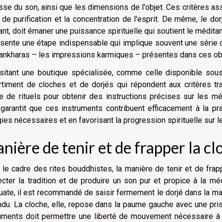
sse du son, ainsi que les dimensions de l'objet. Ces critères ass
l de purification et la concentration de l'esprit. De même, le d
nt, doit émaner une puissance spirituelle qui soutient le médita
sente une étape indispensable qui implique souvent une série de
ankharas – les impressions karmiques – présentes dans ces ob
isitant une boutique spécialisée, comme celle disponible sou
timent de cloches et de dorjés qui répondent aux critères tra
e de rituels pour obtenir des instructions précises sur les mé
garantit que ces instruments contribuent efficacement à la prat
ies nécessaires et en favorisant la progression spirituelle sur 
nière de tenir et de frapper la clo
le cadre des rites bouddhistes, la manière de tenir et de frapp
cter la tradition et de produire un son pur et propice à la méd
ate, il est recommandé de saisir fermement le dorjé dans la main
du. La cloche, elle, repose dans la paume gauche avec une pris
uments doit permettre une liberté de mouvement nécessaire à l'