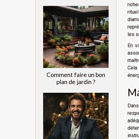
riche
ritue
diama
repré
les s
En v
assor
maîtr
Cela 
Comment faire un bon
énerg
plan de jardin ?
Ma
Dans 
respe
adéqu
déten
instr