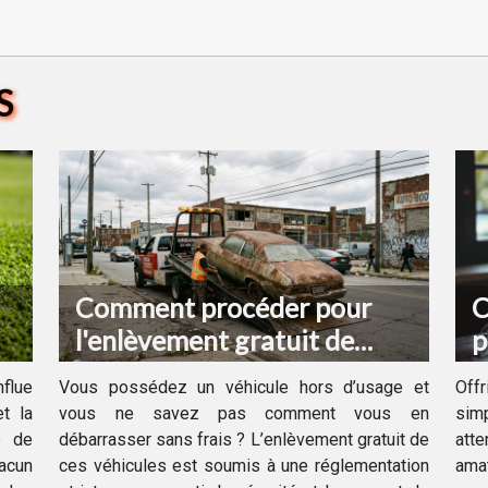
S
Comment procéder pour
C
l'enlèvement gratuit de
p
votre véhicule hors d'usage ?
d
flue
Vous possédez un véhicule hors d’usage et
Off
t la
vous ne savez pas comment vous en
sim
e de
débarrasser sans frais ? L’enlèvement gratuit de
att
hacun
ces véhicules est soumis à une réglementation
amat