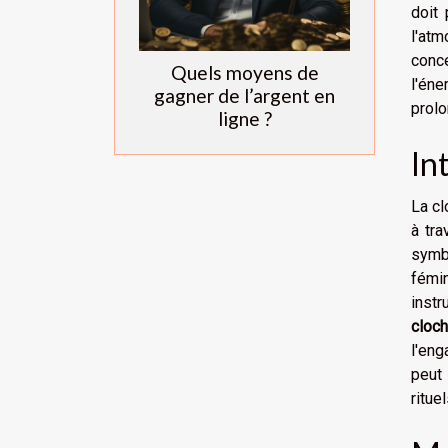
doit 
l'atm
conce
Quels moyens de
l'éne
gagner de l’argent en
prolo
ligne ?
In
La cl
à tra
symbo
fémi
instr
cloch
l'eng
peut 
ritue