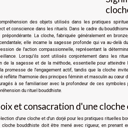
cloch
ompréhension des objets utilisés dans les pratiques spiritu
ct et conscience dans les rituels. Dans le cadre du bouddhisme
e prépondérante. La cloche, fabriquée généralement en bronz
cendantale; elle incarne la sagesse profonde qui va au-delà du 
ression de l'action compassionnelle, représentant la détermin
eillance. Lorsqu'ils sont utilisés conjointement dans les ri
on de la sagesse et de la méthode, essentielle pour atteindre l
 la promesse de l'engagement actif, tandis que la cloche invite 
té reflète l'harmonie des principes féminin et masculin au cœur 
ragés à se familiariser avec la profondeur de ces symboles po
éhension du rituel bouddhiste.
oix et consacration d'une cloche 
lection d'une cloche et d'un dorjé pour les pratiques rituelles bo
 cloche bouddhiste doit être mené avec rigueur, en prenant en