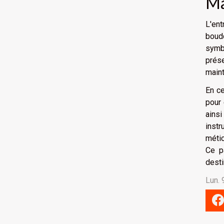
Ma
L'ent
boud
symbo
prése
maint
En ce
pour 
ainsi
inst
métic
Ce p
desti
Lun.