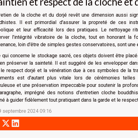
intien et respect de la cloche et 
retien de la cloche et du dorjé revêt une dimension aussi sig
dhistes. Il est primordial d'assurer la propreté de ces instr
lique et leur efficacité lors des pratiques. Le nettoyage ri
rver l'intégrité vibratoire de la cloche, tout en honorant la
enance, loin d'être de simples gestes conservatoires, sont une ex
 qui concerne le stockage sacré, ces objets doivent être placés 
en préserver la sainteté. Il est suggéré de les envelopper da
 le respect dorjé et la vénération due à ces symboles de la tra
ruments est d'autant plus vitale lors de cérémonies telles 
uleuse et une préservation impeccable pour soutenir la profonde
aragraphe, imprégné des notions d'entretien cloche bouddhis
né à guider fidèlement tout pratiquant dans la garde et le respe
 9 septembre 2024 09:16