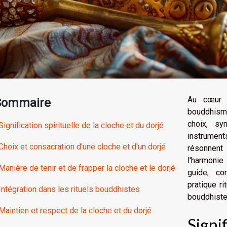
Au cœur d
Sommaire
bouddhisme
choix, s
Signification spirituelle de la cloche et du dorjé
instrumen
Choix et consacration d'une cloche et d'un dorjé
résonnent
l'harmonie
Manière de tenir et de frapper la cloche et le dorjé
guide, co
pratique r
Intégration dans les rituels bouddhistes
bouddhiste
Maintien et respect de la cloche et du dorjé
Signif