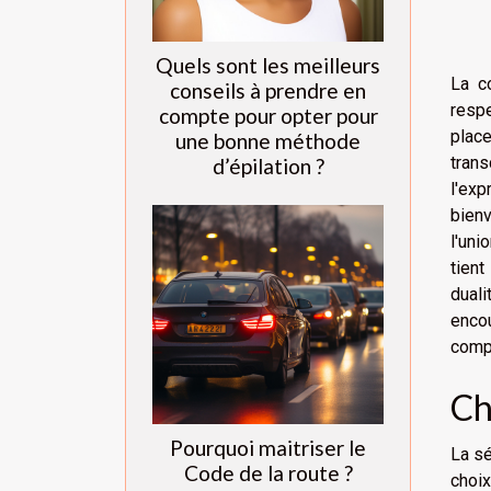
Quels sont les meilleurs
La c
conseils à prendre en
respe
compte pour opter pour
plac
une bonne méthode
trans
d’épilation ?
l'exp
bienv
l'uni
tient
duali
encou
compr
Ch
Pourquoi maitriser le
La sé
Code de la route ?
choix