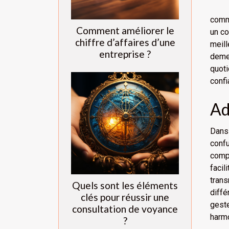
comme
Comment améliorer le
un co
chiffre d’affaires d’une
meil
entreprise ?
demeu
quoti
confi
Ad
Dans 
conf
comp
facil
tran
Quels sont les éléments
diffé
clés pour réussir une
geste
consultation de voyance
harmo
?