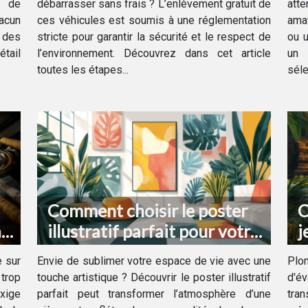
e de
débarrasser sans frais ? L’enlèvement gratuit de
att
hacun
ces véhicules est soumis à une réglementation
amat
e des
stricte pour garantir la sécurité et le respect de
ou u
étail
l’environnement. Découvrez dans cet article
un 
toutes les étapes...
séle
Comment choisir le poster
C
à
illustratif parfait pour votre
j
décoration intérieure
p
e sur
Envie de sublimer votre espace de vie avec une
Plo
a
 trop
touche artistique ? Découvrir le poster illustratif
d'é
exige
parfait peut transformer l’atmosphère d’une
tran