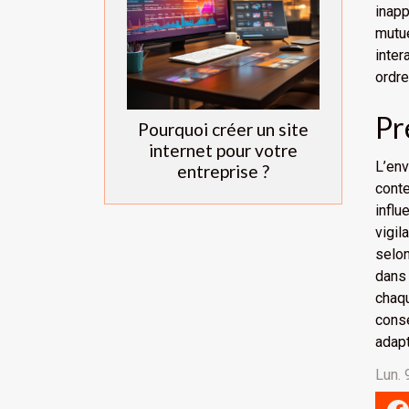
inapp
mutu
inter
ordre
Pr
Pourquoi créer un site
internet pour votre
L’env
entreprise ?
conte
influ
vigil
selon
dans 
chaqu
cons
adapt
Lun. 