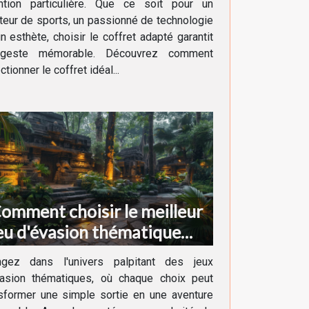
ention particulière. Que ce soit pour un
eur de sports, un passionné de technologie
n esthète, choisir le coffret adapté garantit
geste mémorable. Découvrez comment
ctionner le coffret idéal...
omment choisir le meilleur
eu d'évasion thématique
our votre prochaine
ngez dans l'univers palpitant des jeux
venture
vasion thématiques, où chaque choix peut
sformer une simple sortie en une aventure