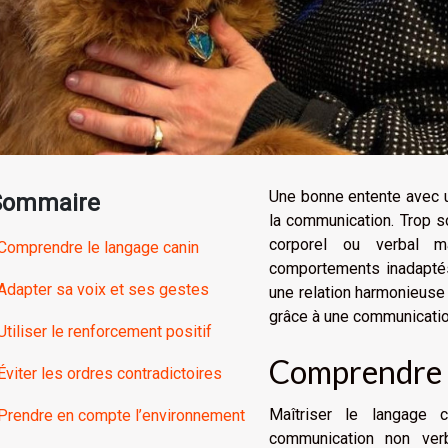
Une bonne entente avec u
Sommaire
la communication. Trop s
corporel ou verbal m
Comprendre le langage canin
comportements inadaptés.
Adapter sa voix et ses gestes
une relation harmonieuse
grâce à une communicatio
Utiliser le renforcement positif
Comprendre l
Éviter les ordres contradictoires
Maîtriser le langage 
Prendre en compte l’environnement
communication non verb