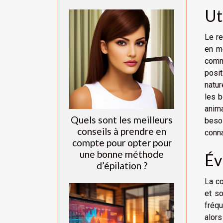
Ut
Le re
en m
comm
posit
natur
les b
anima
Quels sont les meilleurs
beso
conseils à prendre en
conn
compte pour opter pour
une bonne méthode
Év
d’épilation ?
La co
et s
fréqu
alors