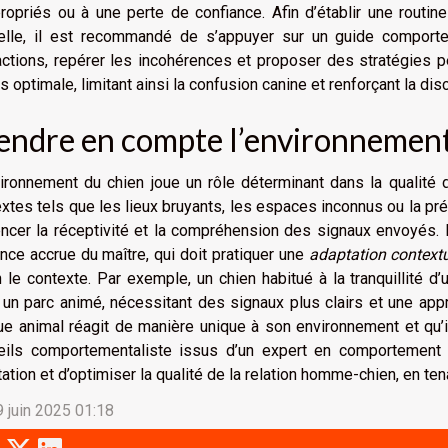
ropriés ou à une perte de confiance. Afin d’établir une routi
elle, il est recommandé de s’appuyer sur un guide comportem
actions, repérer les incohérences et proposer des stratégies 
s optimale, limitant ainsi la confusion canine et renforçant la disc
endre en compte l’environnemen
ironnement du chien joue un rôle déterminant dans la qualité 
xtes tels que les lieux bruyants, les espaces inconnus ou la 
encer la réceptivité et la compréhension des signaux envoyés.
ance accrue du maître, qui doit pratiquer une
adaptation contextu
 le contexte. Par exemple, un chien habitué à la tranquillité d’
un parc animé, nécessitant des signaux plus clairs et une appr
e animal réagit de manière unique à son environnement et qu’il 
eils comportementaliste issus d’un expert en comportement c
ation et d’optimiser la qualité de la relation homme-chien, en t
9 juin 2025 01:18