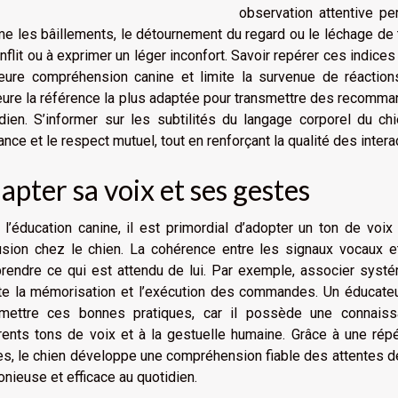
observation attentive pe
 les bâillements, le détournement du regard ou le léchage de tr
nflit ou à exprimer un léger inconfort. Savoir repérer ces indices
leure compréhension canine et limite la survenue de réactio
re la référence la plus adaptée pour transmettre des recomman
dien. S’informer sur les subtilités du langage corporel du ch
ance et le respect mutuel, tout en renforçant la qualité des inter
apter sa voix et ses gestes
l’éducation canine, il est primordial d’adopter un ton de voix 
usion chez le chien. La cohérence entre les signaux vocaux 
rendre ce qui est attendu de lui. Par exemple, associer sys
ite la mémorisation et l’exécution des commandes. Un éducate
smettre ces bonnes pratiques, car il possède une connais
rents tons de voix et à la gestuelle humaine. Grâce à une ré
s, le chien développe une compréhension fiable des attentes d
nieuse et efficace au quotidien.