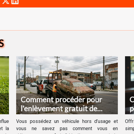
S
Comment procéder pour
C
l'enlèvement gratuit de
p
votre véhicule hors d'usage ?
d
flue
Vous possédez un véhicule hors d’usage et
Off
t la
vous ne savez pas comment vous en
sim