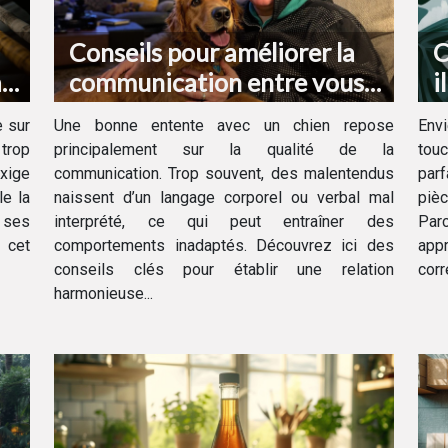
Conseils pour améliorer la
C
à
communication entre vous
i
et votre chien
d
e sur
Une bonne entente avec un chien repose
Envi
 trop
principalement sur la qualité de la
touc
exige
communication. Trop souvent, des malentendus
par
le la
naissent d’un langage corporel ou verbal mal
piè
 ses
interprété, ce qui peut entraîner des
Par
e cet
comportements inadaptés. Découvrez ici des
app
conseils clés pour établir une relation
corr
harmonieuse...