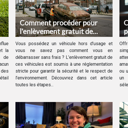
Comment procéder pour
C
l'enlèvement gratuit de
p
votre véhicule hors d'usage ?
d
flue
Vous possédez un véhicule hors d’usage et
Off
t la
vous ne savez pas comment vous en
sim
e de
débarrasser sans frais ? L’enlèvement gratuit de
att
hacun
ces véhicules est soumis à une réglementation
amat
e des
stricte pour garantir la sécurité et le respect de
ou u
étail
l’environnement. Découvrez dans cet article
un 
toutes les étapes...
séle