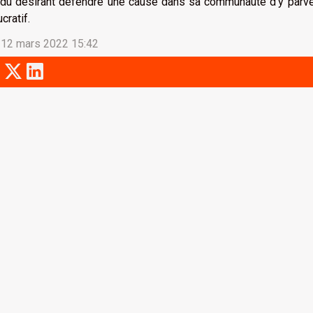
idu désirant défendre une cause dans sa communauté d’y parveni
ucratif.
 12 mars 2022 15:42