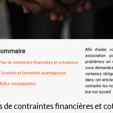
Afin d’aider 
Sommaire
association p
problèmes en v
Pas de contraintes financières et cotisations
vous demandez 
Fiscalités et formalités avantageuses
certaines oblig
dans cet articl
Aides conséquentes
connaitre les n
but non lucratif.
s de contraintes financières et co