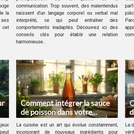
exige
communication. Trop souvent, des malentendus
par
le la
naissent d’un langage corporel ou verbal mal
piè
 ses
interprété, ce qui peut entraîner des
Par
e cet
comportements inadaptés. Découvrez ici des
app
conseils clés pour établir une relation
corr
harmonieuse...
ur
Comment intégrer la sauce
O
de poisson dans votre
d
cuisine quotidienne
c
jeux
La cuisine est un art qui évolue constamment,
Le d
b
peut
incorporant de nouveaux ingrédients pour
vér