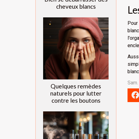
cheveux blancs
Le
Pour
blanc
l'org
encle
Aussi
simp
blan
Sam.
Quelques remèdes
naturels pour lutter
contre les boutons