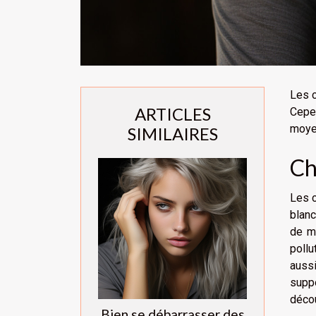
Les c
ARTICLES
Cepen
moyen
SIMILAIRES
Ch
Les c
blanc
de mé
pollu
aussi
suppo
décou
Bien se débarrasser des