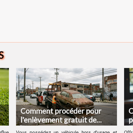
S
Comment procéder pour
C
l'enlèvement gratuit de
p
votre véhicule hors d'usage ?
d
flue
Vous possédez un véhicule hors d’usage et
Off