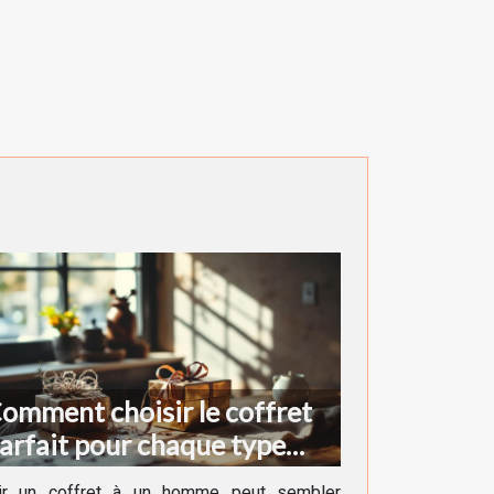
omment choisir le coffret
arfait pour chaque type
'homme ?
rir un coffret à un homme peut sembler