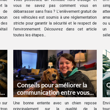
t la
vous ne savez pas comment vous en
sim
e de
débarrasser sans frais ? L’enlèvement gratuit de
att
hacun
ces véhicules est soumis à une réglementation
amat
e des
stricte pour garantir la sécurité et le respect de
ou u
étail
l’environnement. Découvrez dans cet article
un 
toutes les étapes...
séle
Conseils pour améliorer la
C
à
communication entre vous
i
et votre chien
d
e sur
Une bonne entente avec un chien repose
Envi
 trop
principalement sur la qualité de la
touc