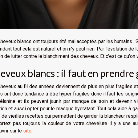
heveux blancs ont toujours été mal acceptés par les humains . Se v
dant tout cela est naturel et on n’y peut rien. Par l'évolution de 
 de lutter contre le blanchiment des cheveux. Et c'est ce qu'on va
eveux blancs : il faut en prendre
heveux au fil des années deviennent de plus en plus fragiles et
s ont donc tendance à être hyper fragiles donc il faut les soigne
lanine et ils peuvent jaunir par manque de soin et devenir vila
tion et aussi opter pour le masque hydratant. Tout cela aide à gard
 de vieilles recettes qui permettent de garder la blancheur res
rtez pas toujours la couleur de votre chevelure il y a une a
vrir sur le
site
.