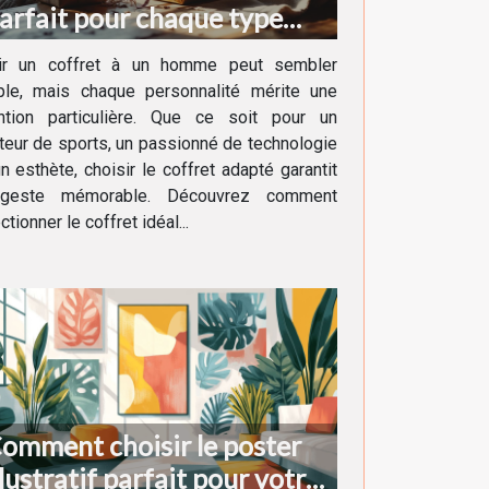
arfait pour chaque type
'homme ?
rir un coffret à un homme peut sembler
ple, mais chaque personnalité mérite une
ention particulière. Que ce soit pour un
eur de sports, un passionné de technologie
n esthète, choisir le coffret adapté garantit
geste mémorable. Découvrez comment
ctionner le coffret idéal...
omment choisir le poster
llustratif parfait pour votre