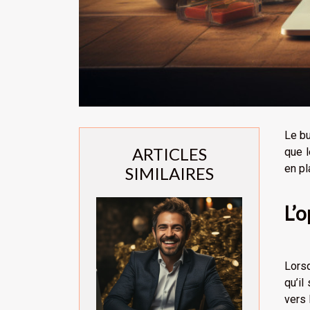
Le bu
ARTICLES
que l
en pl
SIMILAIRES
L’o
Lorsq
qu’il
vers 