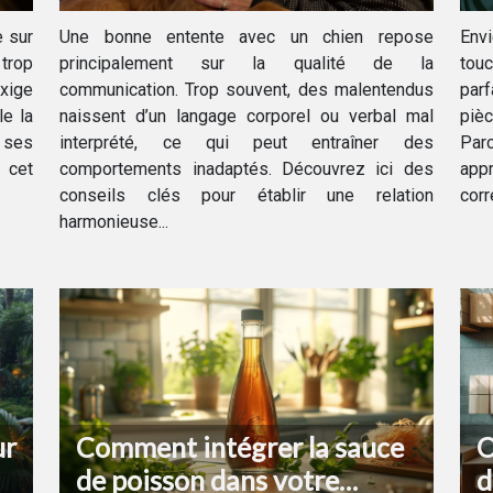
et votre chien
d
e sur
Une bonne entente avec un chien repose
Envi
 trop
principalement sur la qualité de la
touc
exige
communication. Trop souvent, des malentendus
par
le la
naissent d’un langage corporel ou verbal mal
piè
 ses
interprété, ce qui peut entraîner des
Par
e cet
comportements inadaptés. Découvrez ici des
app
conseils clés pour établir une relation
corr
harmonieuse...
ur
Comment intégrer la sauce
O
de poisson dans votre
d