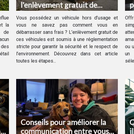
l'enlèvement gratuit de
p
votre véhicule hors d'usage ?
d
flue
Vous possédez un véhicule hors d’usage et
Off
t la
vous ne savez pas comment vous en
sim
e de
débarrasser sans frais ? L’enlèvement gratuit de
att
hacun
ces véhicules est soumis à une réglementation
amat
e des
stricte pour garantir la sécurité et le respect de
ou u
étail
l’environnement. Découvrez dans cet article
un 
toutes les étapes...
séle
Conseils pour améliorer la
C
à
communication entre vous
i