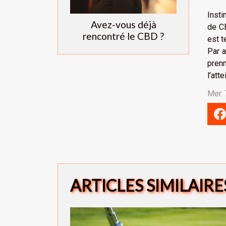
Insti
Avez-vous déjà
de CB
rencontré le CBD ?
est t
Par a
prenn
l'att
Mer.
ARTICLES SIMILAIRE