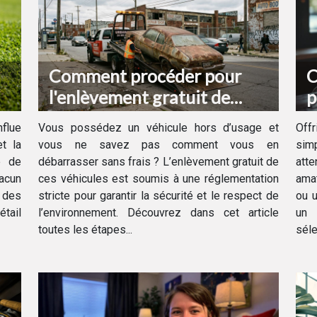
Comment procéder pour
C
l'enlèvement gratuit de
p
votre véhicule hors d'usage ?
d
flue
Vous possédez un véhicule hors d’usage et
Off
t la
vous ne savez pas comment vous en
sim
e de
débarrasser sans frais ? L’enlèvement gratuit de
att
hacun
ces véhicules est soumis à une réglementation
amat
e des
stricte pour garantir la sécurité et le respect de
ou u
étail
l’environnement. Découvrez dans cet article
un 
toutes les étapes...
séle