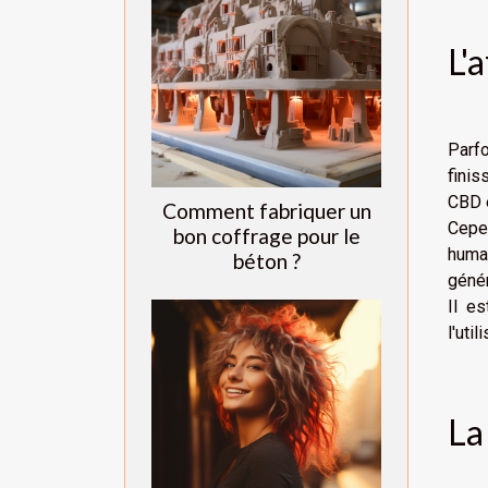
L'
Parfo
finis
CBD e
Comment fabriquer un
Cepe
bon coffrage pour le
humai
béton ?
génér
Il e
l'util
La