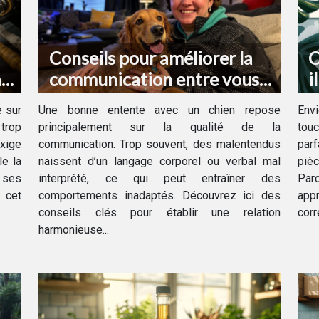
Conseils pour améliorer la
C
à
communication entre vous
i
et votre chien
d
e sur
Une bonne entente avec un chien repose
Envi
 trop
principalement sur la qualité de la
touc
exige
communication. Trop souvent, des malentendus
par
le la
naissent d’un langage corporel ou verbal mal
piè
 ses
interprété, ce qui peut entraîner des
Par
e cet
comportements inadaptés. Découvrez ici des
app
conseils clés pour établir une relation
corr
harmonieuse...