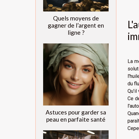
Quels moyens de
L'
gagner de l’argent en
ligne ?
im
La mé
solut
l'hui
du fl
Qu'il
Ce de
l'aut
Astuces pour garder sa
Quand
peau en parfaite santé
paraî
Cepen