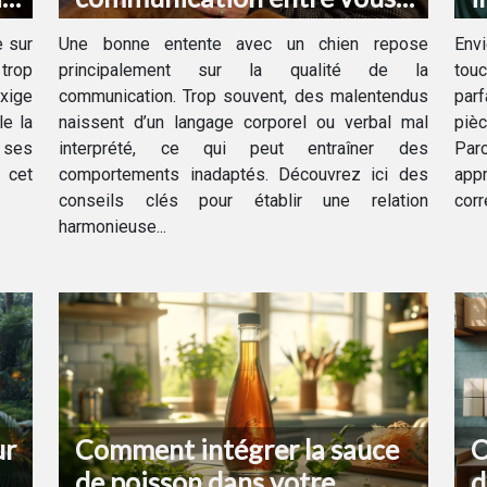
et votre chien
d
e sur
Une bonne entente avec un chien repose
Envi
 trop
principalement sur la qualité de la
touc
exige
communication. Trop souvent, des malentendus
par
le la
naissent d’un langage corporel ou verbal mal
piè
 ses
interprété, ce qui peut entraîner des
Par
e cet
comportements inadaptés. Découvrez ici des
app
conseils clés pour établir une relation
corr
harmonieuse...
ur
Comment intégrer la sauce
O
de poisson dans votre
d