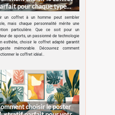
arfait pour chaque type
'homme ?
rir un coffret à un homme peut sembler
ple, mais chaque personnalité mérite une
ention particulière. Que ce soit pour un
eur de sports, un passionné de technologie
n esthète, choisir le coffret adapté garantit
geste mémorable. Découvrez comment
ctionner le coffret idéal...
omment choisir le poster
llustratif parfait pour votre