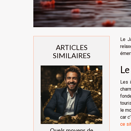
Le Ja
ARTICLES
relax
émerv
SIMILAIRES
Le
Les i
charm
fonde
touri
le mo
car c
ce si
Quels moyens de