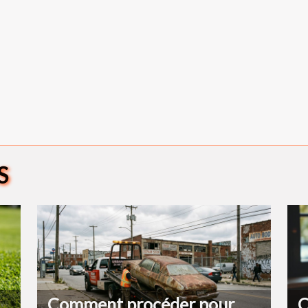
S
Comment procéder pour
C