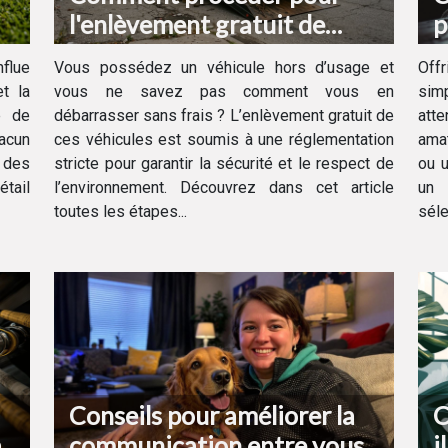
l'enlèvement gratuit de
p
votre véhicule hors d'usage ?
d
flue
Vous possédez un véhicule hors d’usage et
Off
t la
vous ne savez pas comment vous en
sim
e de
débarrasser sans frais ? L’enlèvement gratuit de
att
hacun
ces véhicules est soumis à une réglementation
amat
e des
stricte pour garantir la sécurité et le respect de
ou u
étail
l’environnement. Découvrez dans cet article
un 
toutes les étapes...
séle
Conseils pour améliorer la
C
à
communication entre vous
i