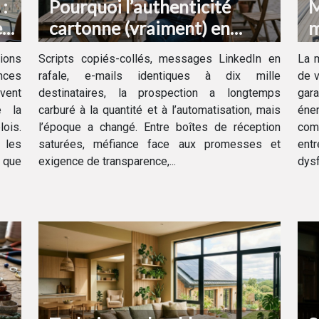
:
Pourquoi l’authenticité
M
es
cartonne (vraiment) en
m
prospection
r
ions
Scripts copiés-collés, messages LinkedIn en
La 
v
nces
rafale, e-mails identiques à dix mille
de v
vent
destinataires, la prospection a longtemps
gara
e la
carburé à la quantité et à l’automatisation, mais
éne
lois.
l’époque a changé. Entre boîtes de réception
com
 les
saturées, méfiance face aux promesses et
entr
: que
exigence de transparence,...
dysf