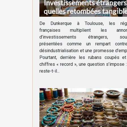
Investissements étrangers 
quelles retombées tangibl
pour nos régions ?
De Dunkerque à Toulouse, les rég
françaises multiplient les anno
d’investissements étrangers, sou
présentées comme un rempart contr
désindustrialisation et une promesse d’emp
Pourtant, derrière les rubans coupés et
chiffres « record », une question s’impose 
reste-t-il...