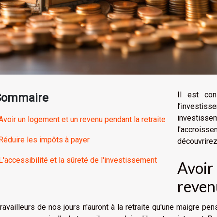
Il est con
Sommaire
l’investis
investisse
Avoir un logement et un revenu pendant la retraite
l'accrois
Réduire les impôts à payer
découvrirez
L'accessibilité et la sûreté de l'investissement
Avoir
reven
ravailleurs de nos jours n'auront à la retraite qu'une maigre p