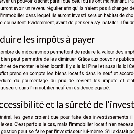
rver un pouvoir d'achat pareil que celui qu'ils ont maintenant. Pa
ourront avoir un revenu régulier afin qu'ils n'aient pas à changer 
 l'immobilier dans lequel ils auront investi sera un habitat de ch
 le souhaitent. Évidemment, avant de penser à s'y installer il faudr
duire les impôts à payer
ombre de mécanismes permettent de réduire la valeur des impôt
 bien peut permettre de les diminuer. Grâce aux pouvoirs publics
chir et de monter le bien locatif, il y a la loi Pinel et aussi la 
uflot prend en compte les biens locatifs dans le neuf et acco
éduire du pourcentage du prix de revient les impôts et d'o
tisseurs dans l'immobilier neuf en résidence équipé.
accessibilité et la sûreté de l'inve
énéral, les gens croient que pour faire des investissements i
exes. C'est parfois le cas, mais l'immobilier locatif n'en nécess
 gestion peut se faire par l'investisseur lui-même. S'il existait 