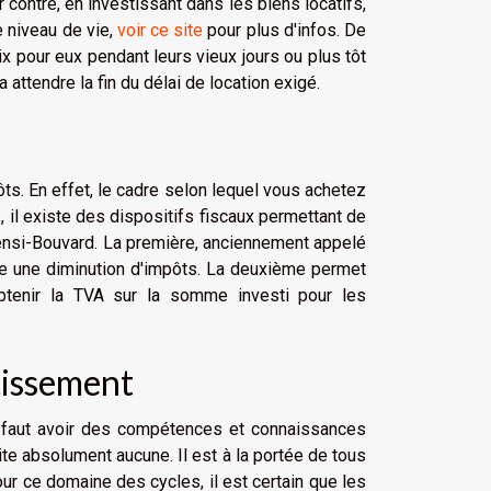
r contre, en investissant dans les biens locatifs,
de niveau de vie,
voir ce site
pour plus d'infos. De
oix pour eux pendant leurs vieux jours ou plus tôt
a attendre la fin du délai de location exigé.
s. En effet, le cadre selon lequel vous achetez
, il existe des dispositifs fiscaux permettant de
loi Censi-Bouvard. La première, anciennement appelé
rde une diminution d'impôts. La deuxième permet
btenir la TVA sur la somme investi pour les
stissement
l faut avoir des compétences et connaissances
ite absolument aucune. Il est à la portée de tous
pour ce domaine des cycles, il est certain que les