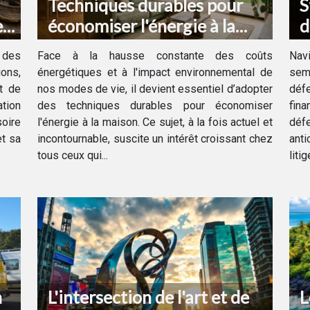
Techniques durables pour
S
e
économiser l'énergie à la
d
maison
v
 des
Face à la hausse constante des coûts
Navi
ons,
énergétiques et à l'impact environnemental de
semb
t de
nos modes de vie, il devient essentiel d’adopter
défe
ation
des techniques durables pour économiser
fin
oire
l'énergie à la maison. Ce sujet, à la fois actuel et
déf
t sa
incontournable, suscite un intérêt croissant chez
anti
tous ceux qui...
liti
n
L'intersection de l'art et de
L