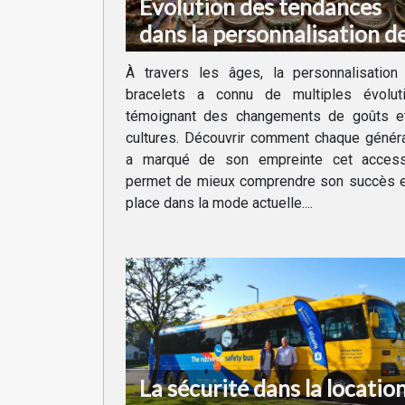
Évolution des tendances
dans la personnalisation d
bracelets au fil des
À travers les âges, la personnalisation
générations
bracelets a connu de multiples évoluti
témoignant des changements de goûts e
cultures. Découvrir comment chaque génér
a marqué de son empreinte cet access
permet de mieux comprendre son succès e
place dans la mode actuelle....
La sécurité dans la locatio