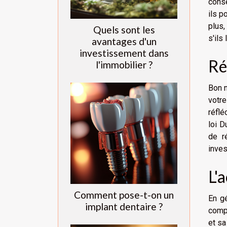
conse
ils p
plus,
Quels sont les
s'ils
avantages d'un
investissement dans
Ré
l'immobilier ?
Bon n
votre
réflé
loi D
de r
inves
L'
Comment pose-t-on un
En g
implant dentaire ?
compl
et sa