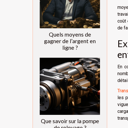
moyen
trava
coût 
de fa
Quels moyens de
gagner de l’argent en
Ex
ligne ?
en
En c
nomb
détai
Trans
les 
vigue
carga
trans
Que savoir sur la pompe
de relevage ?