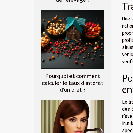
Tr
Une 
natio
propr
profi
situa
véhi
vérif
Po
Pourquoi et comment
calculer le taux d'intérêt
en
d'un prêt ?
Le tr
des d
n'av
inuti
spéci