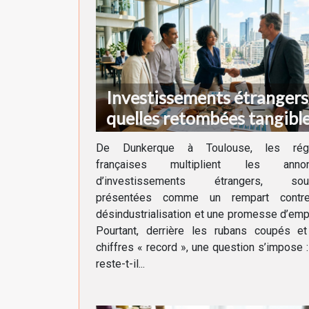
Investissements étrangers 
quelles retombées tangibl
pour nos régions ?
De Dunkerque à Toulouse, les rég
françaises multiplient les anno
d’investissements étrangers, sou
présentées comme un rempart contr
désindustrialisation et une promesse d’emp
Pourtant, derrière les rubans coupés et
chiffres « record », une question s’impose 
reste-t-il...