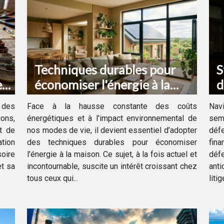
Techniques durables pour
S
e
économiser l'énergie à la
d
maison
v
 des
Face à la hausse constante des coûts
Navi
ons,
énergétiques et à l'impact environnemental de
semb
t de
nos modes de vie, il devient essentiel d’adopter
défe
ation
des techniques durables pour économiser
fin
oire
l'énergie à la maison. Ce sujet, à la fois actuel et
déf
t sa
incontournable, suscite un intérêt croissant chez
anti
tous ceux qui...
liti