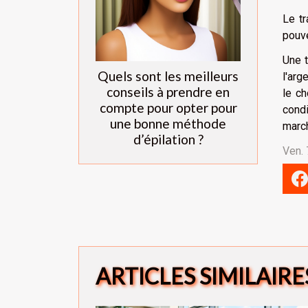
Le t
pouve
Une t
Quels sont les meilleurs
l'arg
conseils à prendre en
le c
compte pour opter pour
condi
une bonne méthode
march
d’épilation ?
Ven. 
ARTICLES SIMILAIRE