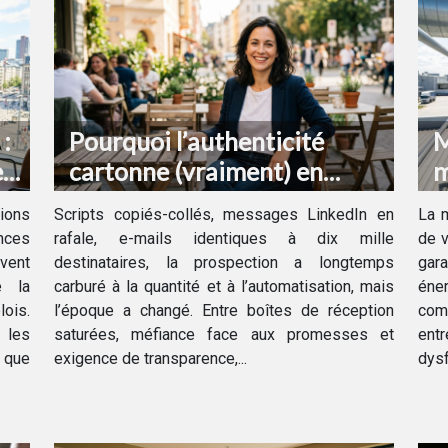
:
Pourquoi l’authenticité
M
es
cartonne (vraiment) en
m
prospection
r
ions
Scripts copiés-collés, messages LinkedIn en
La 
v
nces
rafale, e-mails identiques à dix mille
de v
vent
destinataires, la prospection a longtemps
gara
e la
carburé à la quantité et à l’automatisation, mais
éne
lois.
l’époque a changé. Entre boîtes de réception
com
 les
saturées, méfiance face aux promesses et
entr
: que
exigence de transparence,...
dysf