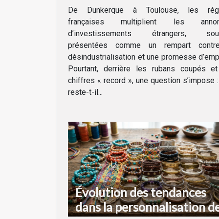
pour nos régions ?
De Dunkerque à Toulouse, les rég
françaises multiplient les anno
d’investissements étrangers, sou
présentées comme un rempart contr
désindustrialisation et une promesse d’emp
Pourtant, derrière les rubans coupés et
chiffres « record », une question s’impose 
reste-t-il...
Évolution des tendances
dans la personnalisation d