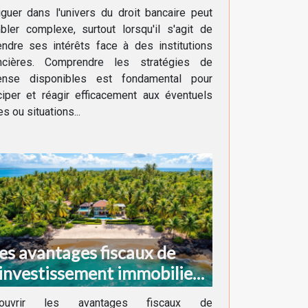
os intérêts
guer dans l'univers du droit bancaire peut
ler complexe, surtout lorsqu'il s'agit de
ndre ses intérêts face à des institutions
ancières. Comprendre les stratégies de
ense disponibles est fondamental pour
ciper et réagir efficacement aux éventuels
ges ou situations...
es avantages fiscaux de
'investissement immobilier
n outre-mer
ouvrir les avantages fiscaux de