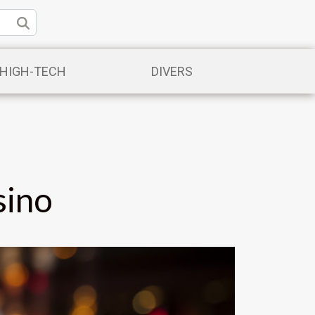
/HIGH-TECH
DIVERS
sino