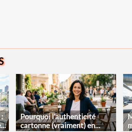
S
:
Pourquoi l’authenticité
M
es
cartonne (vraiment) en
m