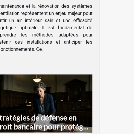
énovation des systèmes de
maintenance et la rénovation des systèmes
entilation
entilation représentent un enjeu majeur pour
ntir un air intérieur sain et une efficacité
rgétique optimale. Il est fondamental de
prendre les méthodes adaptées pour
etenir ces installations et anticiper les
onctionnements. Ce...
tratégies de défense en
roit bancaire pour protéger