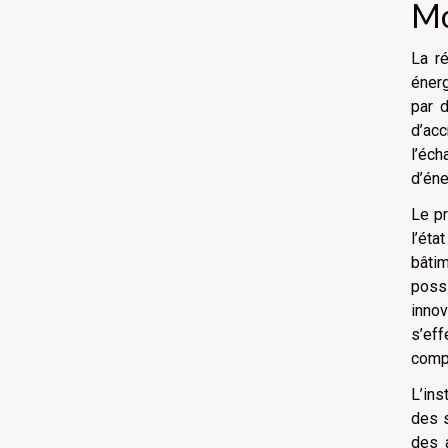
Mo
La ré
éner
par 
d’acc
l’éch
d’éne
Le pr
l’éta
bâtim
poss
innov
s’ef
compa
L’ins
des s
des 