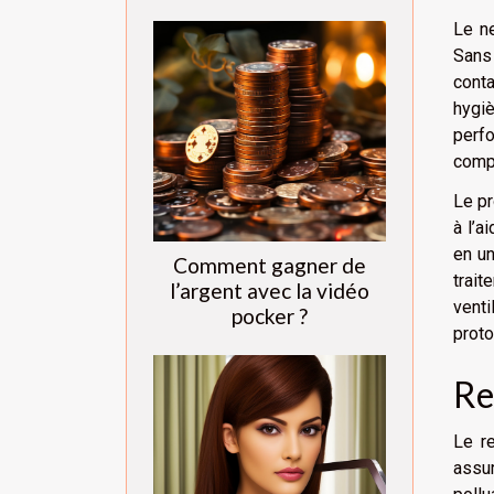
Le n
Sans 
conta
hygiè
perf
comp
Le pr
à l’a
en un
Comment gagner de
trait
l’argent avec la vidéo
venti
pocker ?
proto
Re
Le re
assu