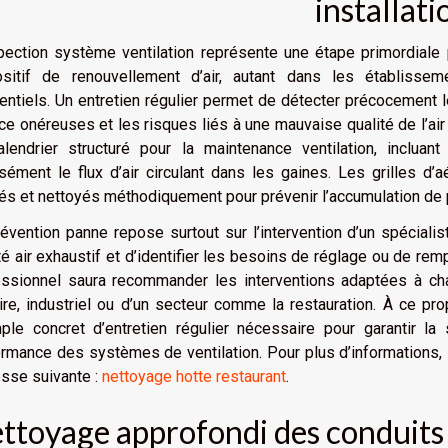
installati
pection système ventilation représente une étape primordiale po
ositif de renouvellement d’air, autant dans les établiss
entiels. Un entretien régulier permet de détecter précocement l
ce onéreuses et les risques liés à une mauvaise qualité de l’air 
lendrier structuré pour la maintenance ventilation, incluant
sément le flux d’air circulant dans les gaines. Les grilles d’aé
iés et nettoyés méthodiquement pour prévenir l’accumulation de p
évention panne repose surtout sur l’intervention d’un spécialist
té air exhaustif et d’identifier les besoins de réglage ou de 
ssionnel saura recommander les interventions adaptées à chaq
aire, industriel ou d’un secteur comme la restauration. À ce pr
le concret d’entretien régulier nécessaire pour garantir la 
rmance des systèmes de ventilation. Pour plus d’informations, i
esse suivante :
nettoyage hotte restaurant
.
ttoyage approfondi des conduits