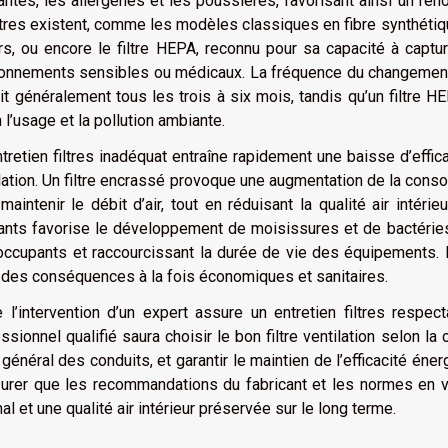
antes, les allergènes et les poussières, favorisant ainsi un ren
ltres existent, comme les modèles classiques en fibre synthétique,
s, ou encore le filtre HEPA, reconnu pour sa capacité à capture
onnements sensibles ou médicaux. La fréquence du changement v
it généralement tous les trois à six mois, tandis qu’un filtre 
 l’usage et la pollution ambiante.
tretien filtres inadéquat entraîne rapidement une baisse d’eff
lation. Un filtre encrassé provoque une augmentation de la consom
maintenir le débit d’air, tout en réduisant la qualité air intér
ants favorise le développement de moisissures et de bactéries 
ccupants et raccourcissant la durée de vie des équipements. 
 des conséquences à la fois économiques et sanitaires.
 l’intervention d’un expert assure un entretien filtres respect
ssionnel qualifié saura choisir le bon filtre ventilation selon la 
t général des conduits, et garantir le maintien de l’efficacité éne
urer que les recommandations du fabricant et les normes en vi
al et une qualité air intérieur préservée sur le long terme.