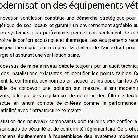
dernisation des équipements vé
novation ventilation constitue une démarche stratégique pour to
gétique de ses locaux et garantir un environnement agréable a
des systèmes plus performants permet non seulement de rédu
roître le confort acoustique et thermique. Les équipements ré
angeur thermique, qui récupère la chaleur de l’air extrait pour 
rgie et assurant une ventilation saine.
ocessus de mise à niveau débute toujours par un audit techniq
t des installations existantes et identifier les points faibles
ent, la conformité aux normes en vigueur et les opportunités d’a
ible de concevoir une solution sur mesure, alliant moderni
ants, tels que des régulateurs de débit ou des filtres à haut
fectue en tenant compte de critères comme la performance é
tibilité avec l’infrastructure existante.
tallation des nouveaux composants doit toujours être confiée à 
tandards de sécurité et de conformité réglementaire. Ce prof
anciens équipements à l’assemblage des systèmes modernisé