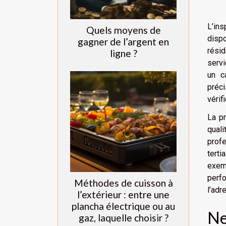
L’ins
Quels moyens de
disp
gagner de l’argent en
résid
ligne ?
servi
un ca
préci
vérif
La pr
quali
profe
terti
exemp
perfo
Méthodes de cuisson à
l’adr
l’extérieur : entre une
plancha électrique ou au
Ne
gaz, laquelle choisir ?