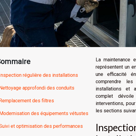
La maintenance e
Sommaire
représentent un enj
une efficacité é
Inspection régulière des installations
comprendre les
Nettoyage approfondi des conduits
installations et
complet dévoil
Remplacement des filtres
interventions, po
les sections suiva
Modernisation des équipements vétustes
Inspectio
Suivi et optimisation des performances