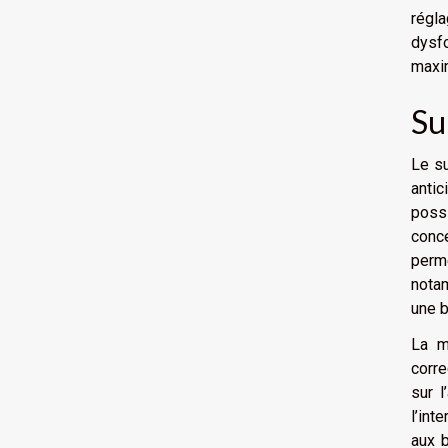
régl
dysfo
maxim
Su
Le su
antic
poss
conc
perm
notam
une b
La m
corre
sur 
l’int
aux b