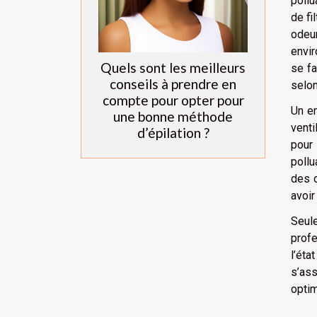
pollu
de fi
odeur
envir
Quels sont les meilleurs
se fa
conseils à prendre en
selon
compte pour opter pour
Un en
une bonne méthode
venti
d’épilation ?
pour 
pollu
des o
avoir
Seule
profe
l’éta
s’ass
optim